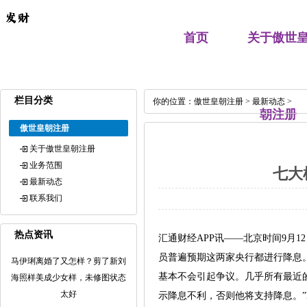
首页
关于傲世
栏目分类
你的位置：
傲世皇朝注册
>
最新动态
>
朝注册
傲世皇朝注册
关于傲世皇朝注册
业务范围
七大
最新动态
联系我们
热点资讯
汇通财经APP讯——北京时间9月1
员普遍预期这两家央行都进行降息。欧
马伊琍离婚了又怎样？剪了新刘
基本不会引起争议。几乎所有最近的欧
海照样美成少女样，未修图状态
太好
示降息不利，否则他将支持降息。”