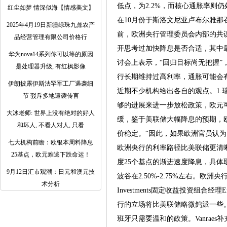
低点，为2.2%，而核心通胀率则
红尘如梦 情深似海【情感美文】
在10月份于斯洛文尼亚卢布尔雅
2025年4月19日新疆绿珠九鼎农产
前，欧洲央行管理委员会内部的共
品经营管理有限公司价格行
开思考过加快降息是否合适，其中最著
华为nova14系列你可以等的原因
讨会上表示，“回归目标尚无把握”
是处理器升级, 有红枫影像
行长期维持过高利率，通胀可能会
伊朗披露伊斯法罕军工厂遇袭细
近期不少机构给出各自的观点。1
节 驳斥多地遭袭传言
够的进展来进一步放松政策，欧元可能
大冰老师: 世界上没有绝对的好人
缓，鉴于美联储大幅降息的预期，
和坏人, 不看人对人, 只看
价稳定。“因此，如果欧洲官员认为
七大机构前瞻：欧银本周料降息
欧洲央行的利率路径比美联储更清晰杰
25基点，欧元难逃下跌命运！
度25个基点的渐进速度降息，具体
9月12日汇市观潮：日元和澳元技
波谷在2.50%-2.75%左右。欧洲央行目前
术分析
Investments固定收益投资组合
行的立场将比美联储略微鸽派一些
班牙只需要温和的政策。Vanra